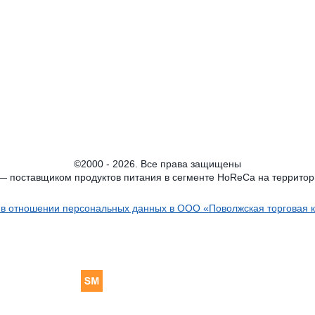
©2000 - 2026. Все права защищены
поставщиком продуктов питания в сегменте HoReCa на террито
 в отношении персональных данных в ООО «Поволжская торговая 
Сайтмедиа®
—
Создание сайтов
ies и
политикой конфиденциальности
. Используется Яндекс