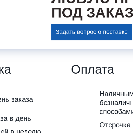
ПОД ЗАКА
Задать вопрос о поставке
ка
Оплата
Наличным
ень заказа
безналич
способам
аза в день
Отсрочка
ней в неделю