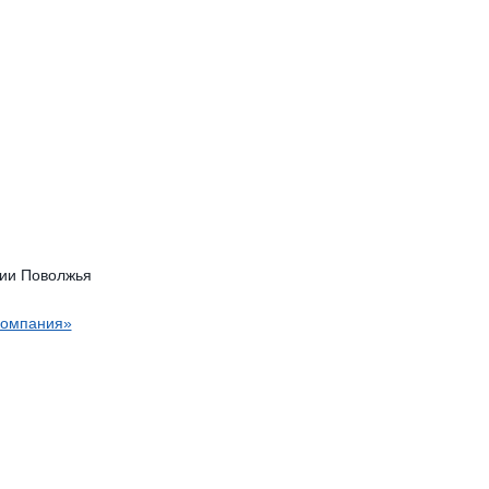
рии Поволжья
компания»
.метрика.