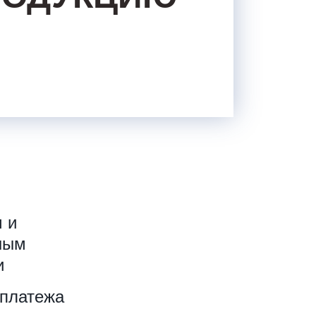
З
 и
ным
и
 платежа