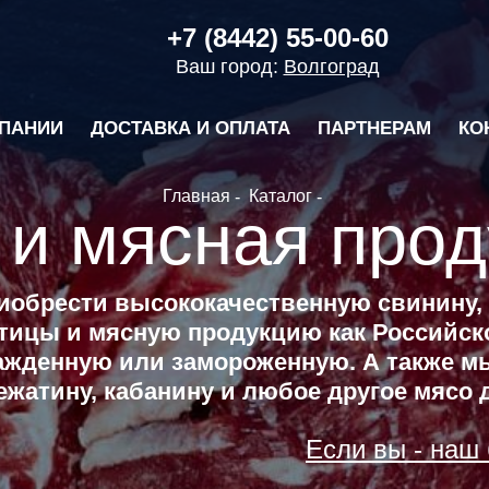
+7 (8442) 55-00-60
Ваш город:
Волгоград
ПАНИИ
ДОСТАВКА И ОПЛАТА
ПАРТНЕРАМ
КО
Главная
Каталог
 и мясная прод
иобрести высококачественную свинину, 
птицы и мясную продукцию как Российско
ажденную или замороженную. А также м
ежатину, кабанину и любое другое мясо д
Если вы - наш