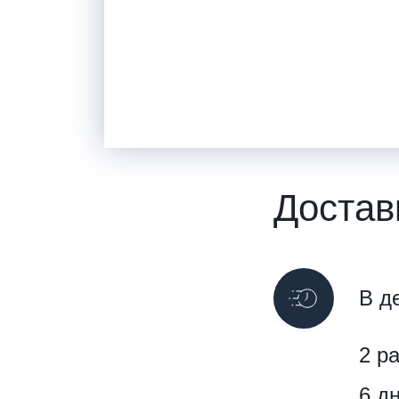
Достав
В д
2 р
6 д